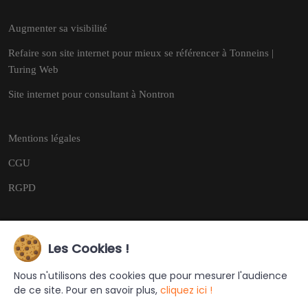
Augmenter sa visibilité
Refaire son site internet pour mieux se référencer à Tonneins |
Turing Web
Site internet pour consultant à Nontron
Mentions légales
CGU
RGPD
Les Cookies !
Copyright © 2026
Tous droits réservés.
Nous n'utilisons des cookies que pour mesurer l'audience
de ce site. Pour en savoir plus,
cliquez ici !
Ce site a été créé et est géré par
Turing Web