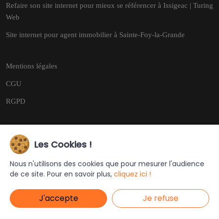
Refaire son site internet pour mieux se référencer à Issigeac | Turing
Web
Site internet pour agent immobilier à Sainte-Foy-la-Grande
Mentions légales
CGU
RGPD
Les Cookies !
Copyright © 2026
Tous droits réservés.
Nous n'utilisons des cookies que pour mesurer l'audience
de ce site. Pour en savoir plus,
cliquez ici !
Ce site a été créé et est géré par
Turing Web
J'accepte
Je refuse