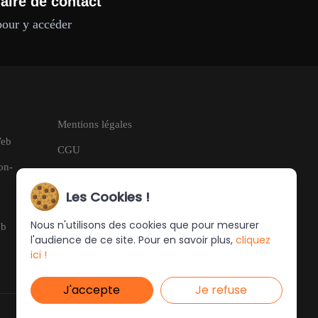
aire de contact
pour y accéder
Mentions légales
Web
CGU
on-
RGPD
Les Cookies !
Nous n'utilisons des cookies que pour mesurer
eb
l'audience de ce site. Pour en savoir plus,
cliquez
ici !
J'accepte
Je refuse