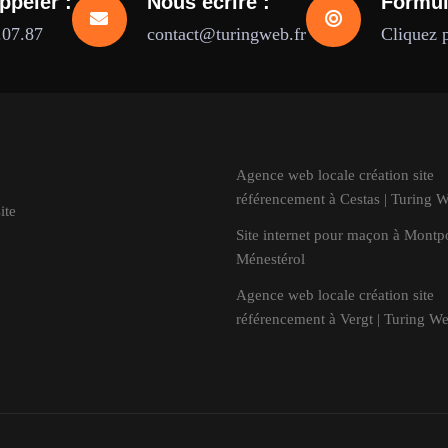
ppeler :
Nous écrire :
Formul
.07.87
contact@turingweb.fr
Cliquez 
Agence web locale création site
référencement à Cestas | Turing 
ite
Site internet pour maçon à Montp
Ménestérol
Agence web locale création site
référencement à Vergt | Turing W