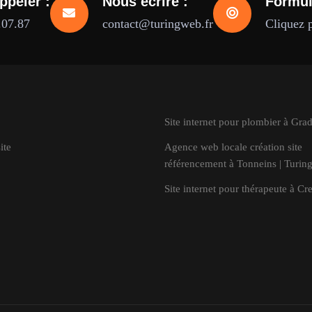
ppeler :
Nous écrire :
Formul
.07.87
contact@turingweb.fr
Cliquez 
Site internet pour plombier à Gra
ite
Agence web locale création site
référencement à Tonneins | Turin
Site internet pour thérapeute à Cr