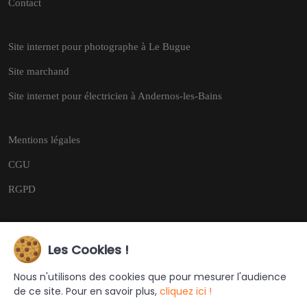
Contact
Site internet pour photographe à Le Bugue
Site marchand
Site internet pour électricien à Andernos-les-Bains
Mentions légales
CGU
RGPD
Les Cookies !
Copyright © 2026
Tous droits réservés.
Nous n'utilisons des cookies que pour mesurer l'audience
de ce site. Pour en savoir plus,
cliquez ici !
Ce site a été créé et est géré par
Turing Web