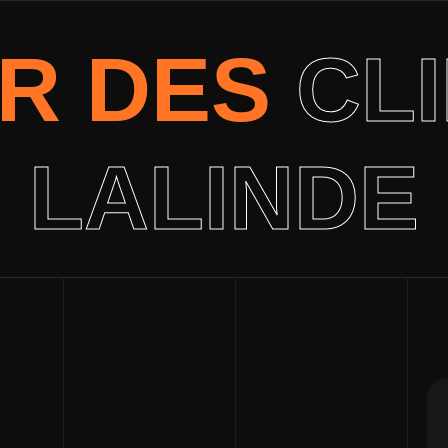
ER DES
CL
LALINDE