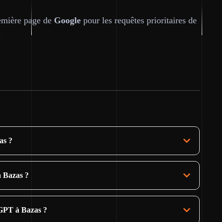
première page de
Google
pour les requêtes prioritaires de
.
as ?
à Bazas ?
GPT à Bazas ?