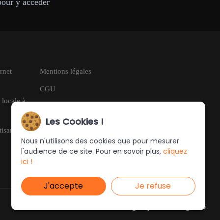
pour y accéder
rnet
Mentions légales
CGU
 locale à
RGPD
Les Cookies !
tisan à
Nous n'utilisons des cookies que pour mesurer
l'audience de ce site. Pour en savoir plus,
cliquez
ici !
J'accepte
Je refuse
Ce site a été créé et est géré par
Turing Web