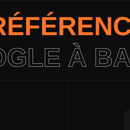
 RÉFÉREN
GLE À B