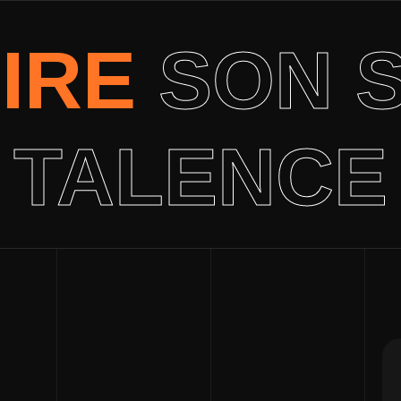
IRE
SON S
TALENCE