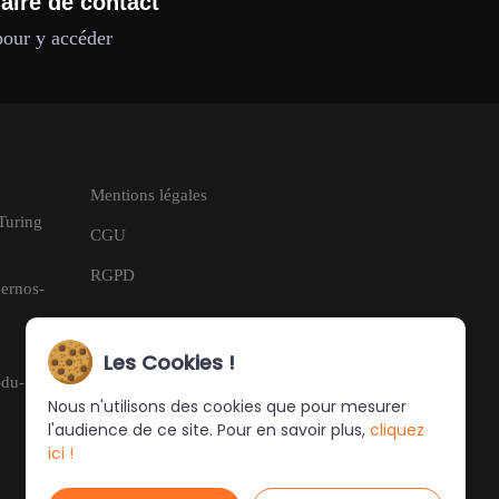
aire de contact
pour y accéder
Mentions légales
 Turing
CGU
RGPD
dernos-
Les Cookies !
-du-
Nous n'utilisons des cookies que pour mesurer
l'audience de ce site. Pour en savoir plus,
cliquez
ici !