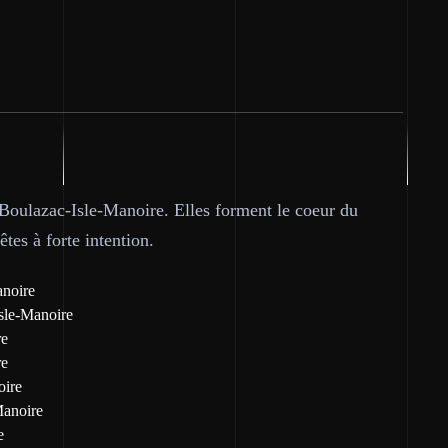
à Boulazac-Isle-Manoire. Elles forment le coeur du
tes à forte intention.
anoire
Isle-Manoire
re
re
oire
Manoire
e