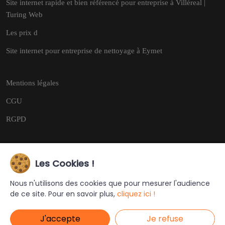
Site internet rapide et bien référencé pour entreprise à Villéreal |
Turing Web
Les prix d
Site internet pour entreprise de nettoyage à Eymet
Mentions légales
CGU
RGPD
Les Cookies !
Copyright © 2026
Tous droits réservés.
Nous n'utilisons des cookies que pour mesurer l'audience
de ce site. Pour en savoir plus,
cliquez ici !
Ce site a été créé et est géré par
Turing Web
J'accepte
Je refuse