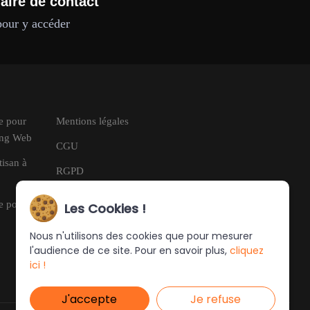
aire de contact
pour y accéder
le pour
Mentions légales
ring Web
CGU
tisan à
RGPD
le pour
Les Cookies !
Nous n'utilisons des cookies que pour mesurer
l'audience de ce site. Pour en savoir plus,
cliquez
ici !
J'accepte
Je refuse