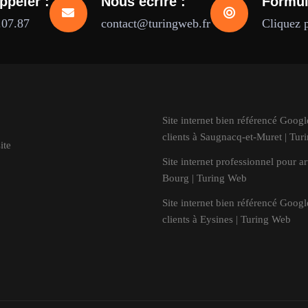
ppeler :
Nous écrire :
Formul
.07.87
contact@turingweb.fr
Cliquez 
Site internet bien référencé Goog
clients à Saugnacq-et-Muret | Tu
ite
Site internet professionnel pour ar
Bourg | Turing Web
Site internet bien référencé Goog
clients à Eysines | Turing Web