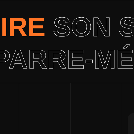
IRE
SON S
PARRE-M