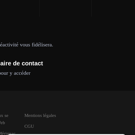
activité vous fidélisera.
aire de contact
pour y accéder
ux se
Mentions légales
Web
CGU
 Mérignac