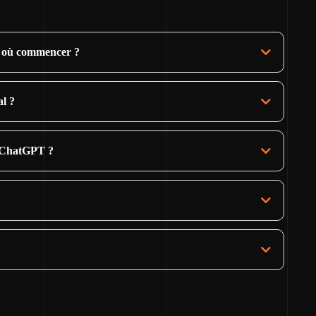
ar où commencer ?
l ?
e ChatGPT ?