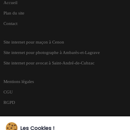
Accueil
Plan du site
Contact
Site internet pour maçon à Cenon
Site internet pour photographe à Ambarès-et-Lagrave
Site internet pour avocat à Saint-André-de-Cubzac
Mentions légales
CGU
RGPD
Les Cookies !