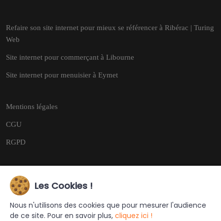
Refaire son site internet pour mieux se référencer à Ribérac | Turing
Web
Site internet pour commerçant à Libourne
Site internet pour menuisier à Eymet
Mentions légales
CGU
RGPD
Les Cookies !
Copyright © 2026
Tous droits réservés.
Nous n'utilisons des cookies que pour mesurer l'audience
de ce site. Pour en savoir plus,
cliquez ici !
Ce site a été créé et est géré par
Turing Web