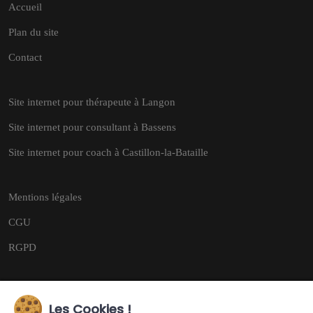
Accueil
Plan du site
Contact
Site internet pour thérapeute à Langon
Site internet pour consultant à Bassens
Site internet pour coach à Castillon-la-Bataille
Mentions légales
CGU
RGPD
Les Cookies !