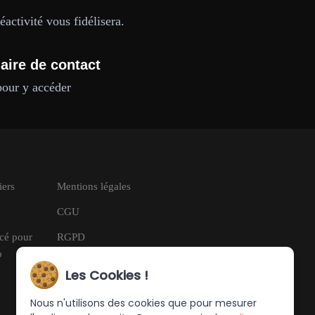
activité vous fidélisera.
aire de contact
pour y accéder
iers
Mentions légales
CGU
ncé pour
RGPD
b
Les Cookies !
Nous n'utilisons des cookies que pour mesurer