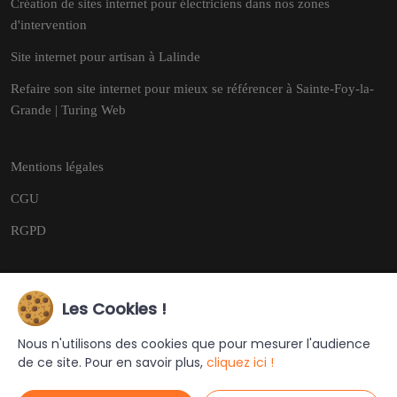
Création de sites internet pour électriciens dans nos zones
d'intervention
Site internet pour artisan à Lalinde
Refaire son site internet pour mieux se référencer à Sainte-Foy-la-
Grande | Turing Web
Mentions légales
CGU
RGPD
Les Cookies !
Copyright © 2026
Tous droits réservés.
Nous n'utilisons des cookies que pour mesurer l'audience
de ce site. Pour en savoir plus,
cliquez ici !
Ce site a été créé et est géré par
Turing Web