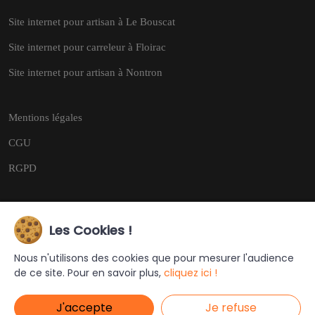
Site internet pour artisan à Le Bouscat
Site internet pour carreleur à Floirac
Site internet pour artisan à Nontron
Mentions légales
CGU
RGPD
Les Cookies !
Copyright © 2026
Tous droits réservés.
Nous n'utilisons des cookies que pour mesurer l'audience
de ce site. Pour en savoir plus,
cliquez ici !
Ce site a été créé et est géré par
Turing Web
J'accepte
Je refuse