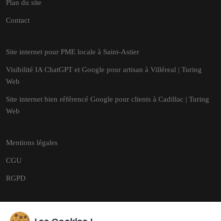
Plan du site
Contact
Site internet pour PME locale à Saint-Astier
Visibilité IA ChatGPT et Google pour artisan à Villéreal | Turing
Web
Site internet bien référencé Google pour clients à Cadillac | Turing
Web
Mentions légales
CGU
RGPD