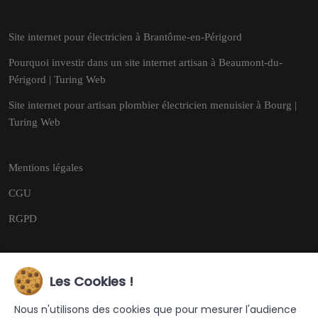
Site internet pour électricien à Brantôme-en-Périgord
Pourquoi investir dans un site internet artisan à Beaumont-du-
Périgord | Turing Web
Site internet pour artisan plombier électricien menuisier à Bourg |
Turing Web
Mentions légales
CGU
RGPD
Les Cookies !
Copyright © 2026
Tous droits réservés.
Nous n'utilisons des cookies que pour mesurer l'audience