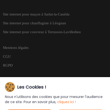
Site internet pour maçon à Sarlat-la-Canéda
Site internet pour chauffagiste à Léognan
Site internet pour couvreur à Terrasson-Lavilledieu
Mentions légales
CGU
RGPD
Les Cookies !
Copyright © 2026
Tous droits réservés.
Nous n'utilisons des cookies que pour mesurer l'audience
de ce site. Pour en savoir plus,
cliquez ici !
Ce site a été créé et est géré par
Turing Web