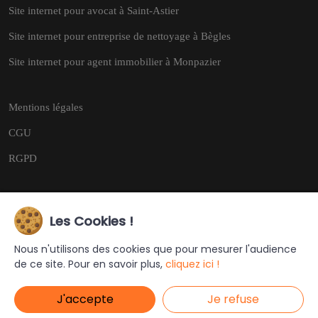
Site internet pour avocat à Saint-Astier
Site internet pour entreprise de nettoyage à Bègles
Site internet pour agent immobilier à Monpazier
Mentions légales
CGU
RGPD
Les Cookies !
Copyright © 2026
Tous droits réservés.
Nous n'utilisons des cookies que pour mesurer l'audience
de ce site. Pour en savoir plus,
cliquez ici !
Ce site a été créé et est géré par
Turing Web
J'accepte
Je refuse