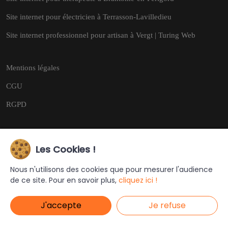
Site internet pour électricien à Terrasson-Lavilledieu
Site internet professionnel pour artisan à Vergt | Turing Web
Mentions légales
CGU
RGPD
Les Cookies !
Copyright © 2026
Tous droits réservés.
Nous n'utilisons des cookies que pour mesurer l'audience
de ce site. Pour en savoir plus,
cliquez ici !
Ce site a été créé et est géré par
Turing Web
J'accepte
Je refuse