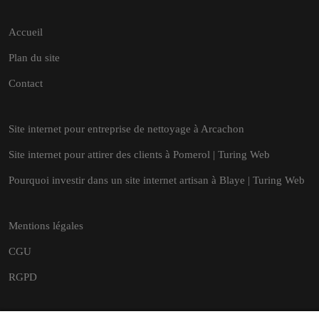
Accueil
Plan du site
Contact
Site internet pour entreprise de nettoyage à Arcachon
Site internet pour attirer des clients à Pomerol | Turing Web
Pourquoi investir dans un site internet artisan à Blaye | Turing Web
Mentions légales
CGU
RGPD