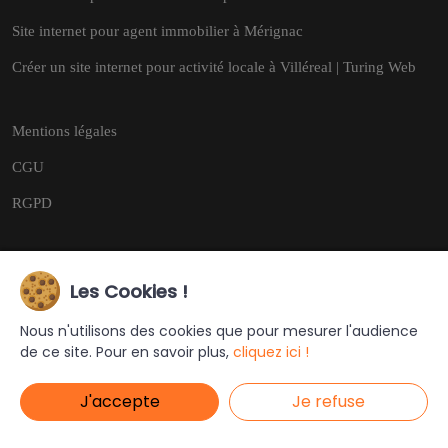
Site internet pour agent immobilier à Mérignac
Créer un site internet pour activité locale à Villéreal | Turing Web
Mentions légales
CGU
RGPD
Les Cookies !
Copyright © 2026
Tous droits réservés.
Nous n'utilisons des cookies que pour mesurer l'audience
de ce site. Pour en savoir plus,
cliquez ici !
Ce site a été créé et est géré par
Turing Web
J'accepte
Je refuse