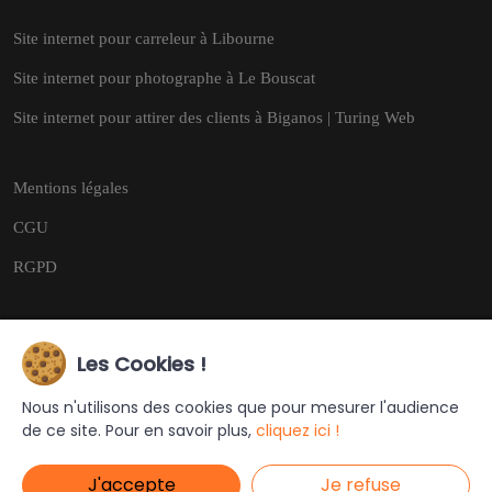
Site internet pour carreleur à Libourne
Site internet pour photographe à Le Bouscat
Site internet pour attirer des clients à Biganos | Turing Web
Mentions légales
CGU
RGPD
Les Cookies !
Copyright © 2026
Tous droits réservés.
Nous n'utilisons des cookies que pour mesurer l'audience
de ce site. Pour en savoir plus,
cliquez ici !
Ce site a été créé et est géré par
Turing Web
J'accepte
Je refuse