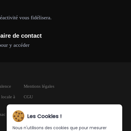
activité vous fidélisera.
aire de contact
pour y accéder
Talence
Mentions légales
 locale à
CGU
RGPD
ssac
Les Cookies !
Nous n'utilisons des cookies que pour mesurer