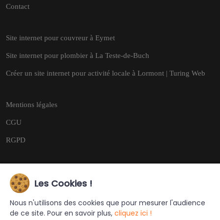
Contact
Site internet pour couvreur à Eymet
Site internet pour plombier à La Teste-de-Buch
Créer un site internet pour activité locale à Lormont | Turing Web
Mentions légales
CGU
RGPD
Les Cookies !
Copyright © 2026
Tous droits réservés.
Nous n'utilisons des cookies que pour mesurer l'audience
de ce site. Pour en savoir plus,
cliquez ici !
Ce site a été créé et est géré par
Turing Web