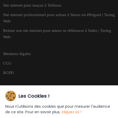
Site internet pour maçon à Trélissac
Site internet professionnel pour artisan à Siorac-en-Périgord | Turing
Web
Refaire son site internet pour mieux se référencer à Salles | Turing
Web
Mentions légales
CGU
RGPD
Les Cookies !
Copyright © 2026
Tous droits réservés.
Nous n'utilisons des cookies que pour mesurer l'audience
de ce site. Pour en savoir plus,
cliquez ici !
Ce site a été créé et est géré par
Turing Web