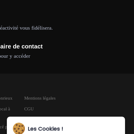
activité vous fidélisera.
aire de contact
pour y accéder
onrieux
Mentions légales
ocal à
CGU
RGPD
ncé pour
Les Cookies !