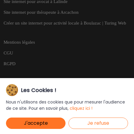
Site internet pour avocat à Lalinde
Site internet pour thérapeute à Arcachon
Créer un site internet pour activité locale à Boulazac | Turing Web
Mentions légales
CGU
RGPD
Les Cookies !
Copyright © 2026
Tous droits réservés.
Nous n'utilisons des cookies que pour mesurer l'audience
de ce site. Pour en savoir plus,
cliquez ici !
Ce site a été créé et est géré par
Turing Web
J'accepte
Je refuse