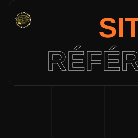
SI
RÉFÉR