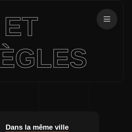
E
ET
BÈGLES
Dans la même ville