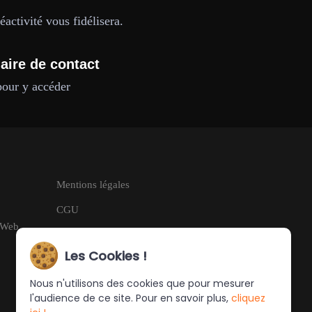
activité vous fidélisera.
aire de contact
pour y accéder
Mentions légales
CGU
g Web
RGPD
Les Cookies !
Nous n'utilisons des cookies que pour mesurer
l'audience de ce site. Pour en savoir plus,
cliquez