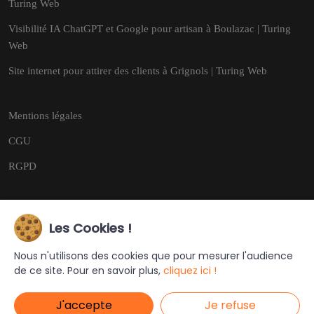
Turing Web
Visibilité IA ChatGPT et Google pour artisan à Boulazac | Turing
Web
Site internet pour attirer des clients à Grignols | Turing Web
Mentions légales
CGU
RGPD
Les Cookies !
Copyright © 2026
Tous droits réservés.
Nous n'utilisons des cookies que pour mesurer l'audience
de ce site. Pour en savoir plus,
cliquez ici !
Ce site a été créé et est géré par
Turing Web
J'accepte
Je refuse