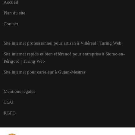
Accueil
Plan du site
Contact
Site internet professionnel pour artisan à Villéreal | Turing Web
Site internet rapide et bien référencé pour entreprise à Siorac-en-
Périgord | Turing Web
Site internet pour carreleur à Gujan-Mestras
Mentions légales
CGU
RGPD