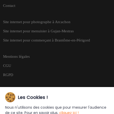
Contact
Site internet pour photographe à Arcachon
Site internet pour menuisier à Gujan-Mestras
Site internet pour commerçant à Brantôme-en-Périgord
Mentions légales
CGU
RGPD
Les Cookies !
Copyright © 2026
Tous droits réservés.
Nous n'utilisons des cookies que pour mesurer l'audience
de ce site. Pour en savoir plus,
cliquez ici !
Ce site a été créé et est géré par
Turing Web