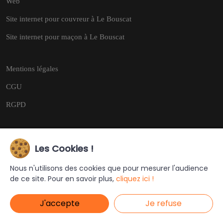
Web
Site internet pour couvreur à Le Bouscat
Site internet pour maçon à Le Bouscat
Mentions légales
CGU
RGPD
Les Cookies !
Copyright © 2026
Tous droits réservés.
Nous n'utilisons des cookies que pour mesurer l'audience
de ce site. Pour en savoir plus,
cliquez ici !
Ce site a été créé et est géré par
Turing Web
J'accepte
Je refuse