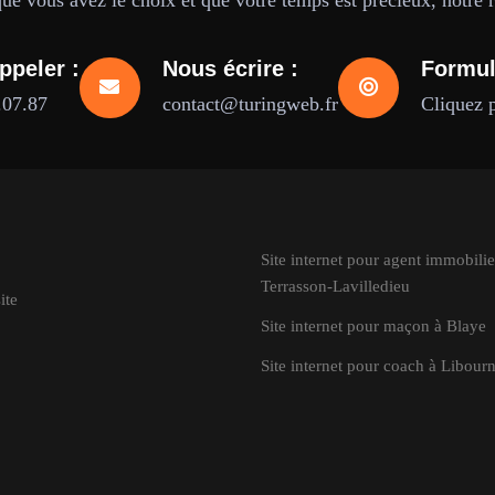
e vous avez le choix et que votre temps est précieux, notre ré
ppeler :
Nous écrire :
Formul
.07.87
contact@turingweb.fr
Cliquez 
Site internet pour agent immobilie
Terrasson-Lavilledieu
ite
Site internet pour maçon à Blaye
Site internet pour coach à Libour