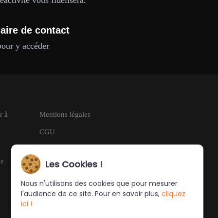
activité vous fidélisera.
aire de contact
pour y accéder
r à
Mentions légales
CGU
RGPD
ne
Les Cookies !
Nous n'utilisons des cookies que pour mesurer
l'audience de ce site. Pour en savoir plus,
cliquez
ici !