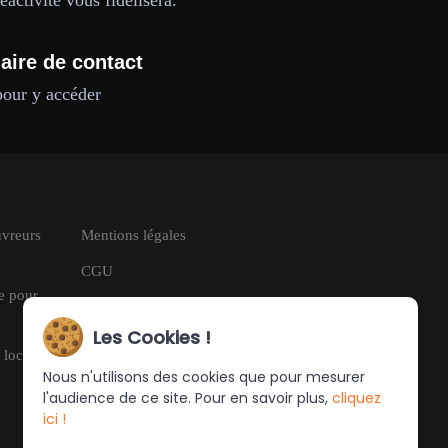
activité vous fidélisera.
aire de contact
pour y accéder
uvreurs
Mentions légales
CGU
le pour
RGPD
Les Cookies !
 locale à
Nous n'utilisons des cookies que pour mesurer
l'audience de ce site. Pour en savoir plus,
cliquez
ici !