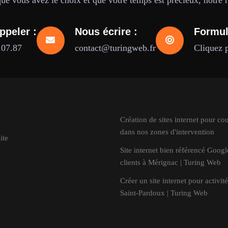
e vous avez le choix et que votre temps est précieux, notre ré
ppeler :
Nous écrire :
Formul
.07.87
contact@turingweb.fr
Cliquez 
Création de sites internet pour co
dans nos zones d'intervention
ite
Site internet bien référencé Goog
clients à Mérignac | Turing Web
Créer un site internet pour activité
Saint-Pardoux | Turing Web