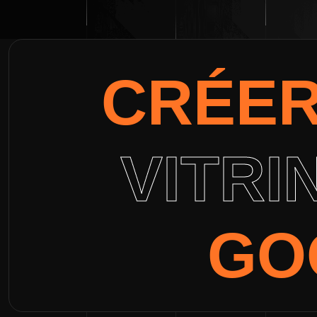
CRÉE
VITRI
GO