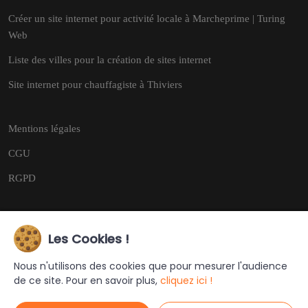
Créer un site internet pour activité locale à Marcheprime | Turing
Web
Liste des villes pour la création de sites internet
Site internet pour chauffagiste à Thiviers
Mentions légales
CGU
RGPD
Les Cookies !
Copyright © 2026
Tous droits réservés.
Nous n'utilisons des cookies que pour mesurer l'audience
de ce site. Pour en savoir plus,
cliquez ici !
Ce site a été créé et est géré par
Turing Web