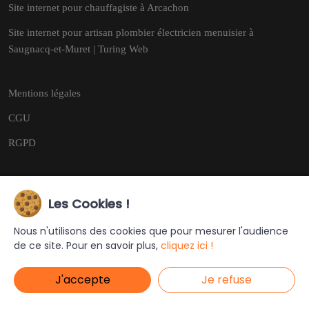
Site internet pour chauffagiste à Arcachon
Site internet pour artisan plombier électricien menuisier à
Saugnacq-et-Muret | Turing Web
Mentions légales
CGU
RGPD
Les Cookies !
Copyright © 2026
Tous droits réservés.
Nous n'utilisons des cookies que pour mesurer l'audience
de ce site. Pour en savoir plus,
cliquez ici !
Ce site a été créé et est géré par
Turing Web
J'accepte
Je refuse