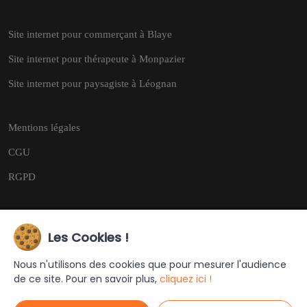
Site internet pour commerçant à Blaye
Site internet pour thérapeute à Monpazier
Site internet pour paysagiste à Léognan
Mentions légales
CGU
RGPD
Les Cookies !
Copyright © 2026
Tous droits réservés.
Nous n'utilisons des cookies que pour mesurer l'audience
de ce site. Pour en savoir plus,
cliquez ici !
Ce site a été créé et est géré par
Turing Web