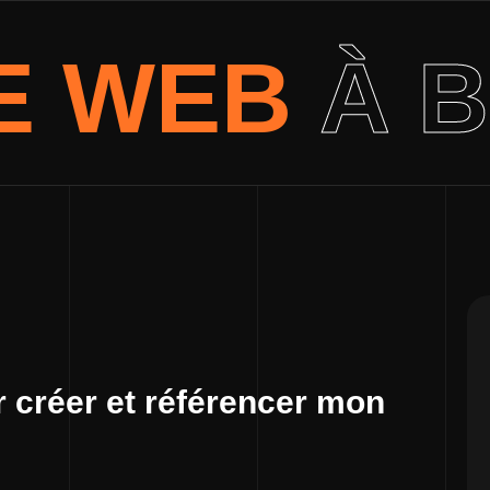
E WEB
À 
 créer et référencer mon