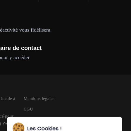
activité vous fidélisera.
aire de contact
pour y accéder
 locale à
Mentions légales
CGU
ncé pour
RGPD
ng Web
Les Cookies !